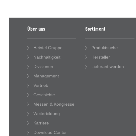
Über uns
Sortiment
Heintel Gruppe
Produktsuche
Nachhaltigkeit
Hersteller
Divisionen
Lieferant werden
Management
Vertrieb
Geschichte
Messen & Kongresse
Weiterbildung
Karriere
Download Center