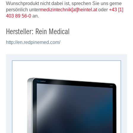
Wunschprodukt nicht dabei ist, sprechen Sie uns gerne
persönlich unter
medizintechnik[at]heintel.at
oder
+43 [1]
403 89 56-0
an.
Hersteller: Rein Medical
http://en.redpinemed.com/