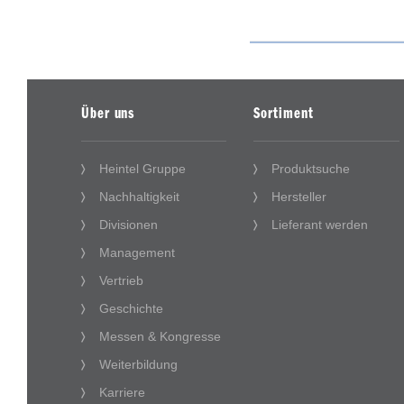
Über uns
Sortiment
Heintel Gruppe
Produktsuche
Nachhaltigkeit
Hersteller
Divisionen
Lieferant werden
Management
Vertrieb
Geschichte
Messen & Kongresse
Weiterbildung
Karriere