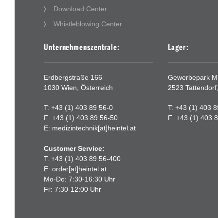
Download Center
Whistleblowing Center
Unternehmenszentrale:
Lager:
Erdbergstraße 166
Gewerbepark Mit
1030 Wien, Österreich
2523 Tattendorf
T: +43 (1) 403 89 56-0
T: +43 (1) 403 
F: +43 (1) 403 89 56-50
F: +43 (1) 403 
E:
medizintechnik[at]heintel.at
Customer Service:
T: +43 (1) 403 89 56-400
E:
order[at]heintel.at
Mo-Do: 7:30-16:30 Uhr
Fr: 7:30-12:00 Uhr