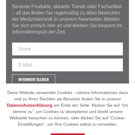
Neueste Produkte, aktuelle Trends oder Fachartikel
– all das finden Sie regelmäßig zu allen Bereichen
der Medizintechnik in unserem Newsletter. Melden
Sie sich einfach hier an und bleiben Sie bequem im
Informationspuls der Zeit.
INFORMIERT BLEIBEN
Diese Website verwendet Cookies - nähere Informationen dazu
und zu Ihren Rechten als Benutzer finden Sie in unserer
Datenschutzerklärung
am Ende der Seite. Klicken Sie auf “Ich
IMPRESSUM
AGB
stimme zu”, um Cookies zu akzeptieren und direkt unsere
DATENSCHUTZERKLÄRUNG
Webseite besuchen zu können, oder klicken Sie auf “Cookie-
Einstellungen”, um Ihre Cookies selbst zu verwalten.
© 2026 - Heintel