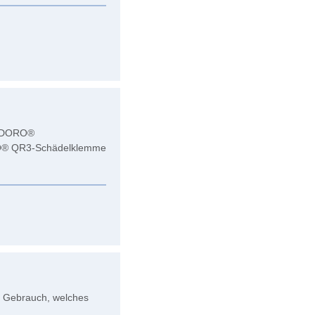
te DORO®
ORO® QR3-Schädelklemme
n Gebrauch, welches