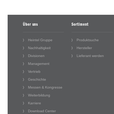
Über uns
Sortiment
Heintel Gruppe
Produktsuche
Nachhaltigkeit
Hersteller
Divisionen
Lieferant werden
Management
Vertrieb
Geschichte
Messen & Kongresse
Weiterbildung
Karriere
Download Center