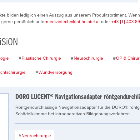
te bilden lediglich einen Auszug aus unserem Produktsortiment. Wenn
s gerne persönlich unter
medizintechnik[at]heintel.at
oder
+43 [1] 403 8
ViSiON
ogie
Plastische Chirurgie
Neurochirurgie
OP & Chirur
chtschirurgie
Wundversorgung
DORO LUCENT® Navigationsadapter röntgendurchl
Röntgendurchlässige Navigationsadapter für die DORO® röntg
Schädelklemme bei intraoperativen Bildgebungsverfahren.
Neurochirurgie