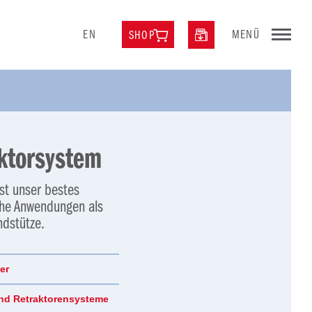
EN
MENÜ
SHOP
ktorsystem
t unser bestes
che Anwendungen als
ndstütze.
er
nd Retraktorensysteme