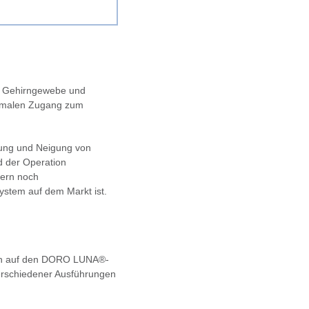
r Gehirngewebe und
ptimalen Zugang zum
bung und Neigung von
d der Operation
tern noch
system auf dem Markt ist.
ion auf den DORO LUNA®-
erschiedener Ausführungen