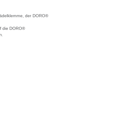
-Schädelklemme, der DORO®
auf die DORO®
n.