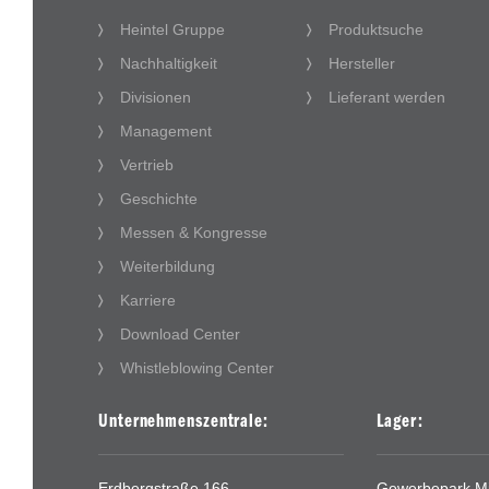
Heintel Gruppe
Produktsuche
Nachhaltigkeit
Hersteller
Divisionen
Lieferant werden
Management
Vertrieb
Geschichte
Messen & Kongresse
Weiterbildung
Karriere
Download Center
Whistleblowing Center
Unternehmenszentrale:
Lager:
Erdbergstraße 166
Gewerbepark Mit