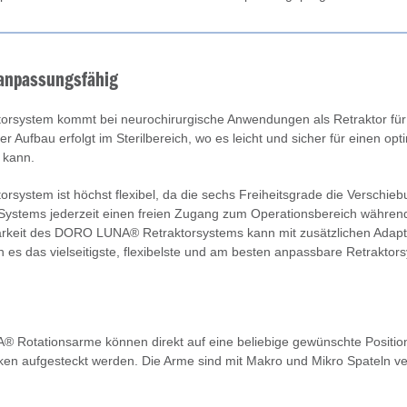
 anpassungsfähig
system kommt bei neurochirurgische Anwendungen als Retraktor fü
r Aufbau erfolgt im Sterilbereich, wo es leicht und sicher für einen o
n kann.
ystem ist höchst flexibel, da die sechs Freiheitsgrade die Verschie
Systems jederzeit einen freien Zugang zum Operationsbereich währen
arkeit des DORO LUNA® Retraktorsystems kann mit zusätzlichen Adap
 es das vielseitigste, flexibelste und am besten anpassbare Retraktor
® Rotationsarme können direkt auf eine beliebige gewünschte Posit
en aufgesteckt werden. Die Arme sind mit Makro und Mikro Spateln v