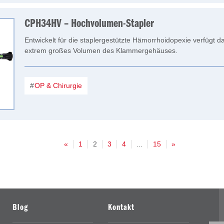
CPH34HV – Hochvolumen-Stapler
Entwickelt für die staplergestützte Hämorrhoidopexie verfügt d
extrem großes Volumen des Klammergehäuses.
OP & Chirurgie
«
1
2
3
4
...
15
»
Blog
Kontakt