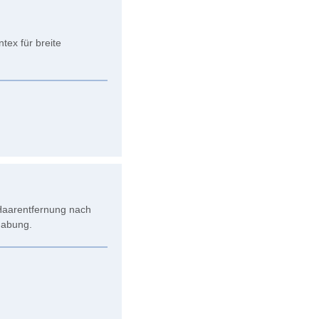
tex für breite
 Haarentfernung nach
dhabung.