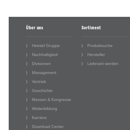
Über uns
Sortiment
Heintel Gruppe
Produktsuche
Nachhaltigkeit
Hersteller
Divisionen
Lieferant werden
Management
Vertrieb
Geschichte
Messen & Kongresse
Weiterbildung
Karriere
Download Center