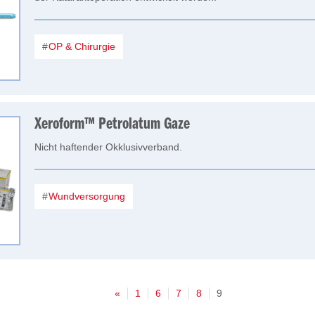
OP & Chirurgie
Xeroform™ Petrolatum Gaze
Nicht haftender Okklusivverband.
Wundversorgung
«
1
6
7
8
9