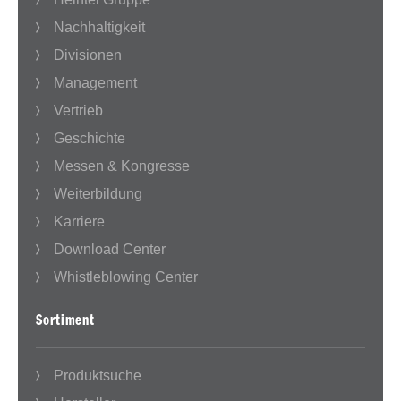
Nachhaltigkeit
Divisionen
Management
Vertrieb
Geschichte
Messen & Kongresse
Weiterbildung
Karriere
Download Center
Whistleblowing Center
Sortiment
Produktsuche