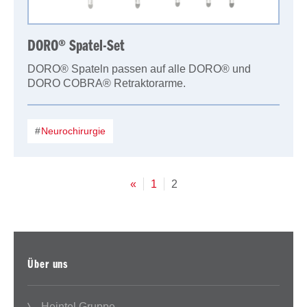
DORO® Spatel-Set
DORO® Spateln passen auf alle DORO® und
DORO COBRA® Retraktorarme.
Neurochirurgie
«
1
2
Über uns
Heintel Gruppe