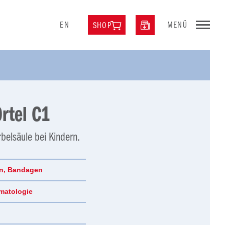
EN
MENÜ
SHOP
Ortel C1
rbelsäule bei Kindern.
en, Bandagen
matologie