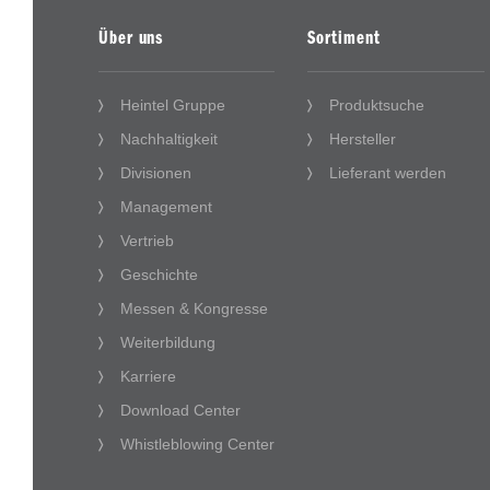
Über uns
Sortiment
Heintel Gruppe
Produktsuche
Nachhaltigkeit
Hersteller
Divisionen
Lieferant werden
Management
Vertrieb
Geschichte
Messen & Kongresse
Weiterbildung
Karriere
Download Center
Whistleblowing Center