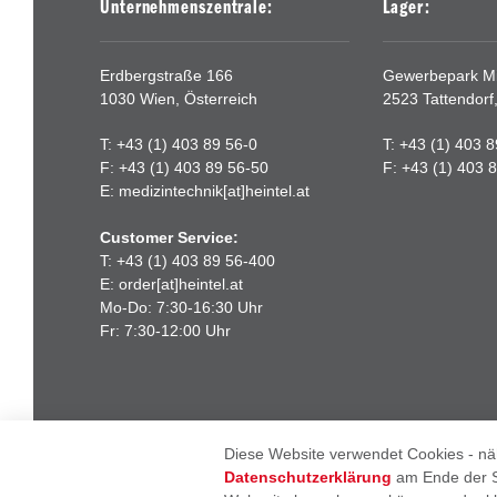
Unternehmenszentrale:
Lager:
Erdbergstraße 166
Gewerbepark Mit
1030 Wien, Österreich
2523 Tattendorf
T: +43 (1) 403 89 56-0
T: +43 (1) 403 
F: +43 (1) 403 89 56-50
F: +43 (1) 403 
E:
medizintechnik[at]heintel.at
Customer Service:
T: +43 (1) 403 89 56-400
E:
order[at]heintel.at
Mo-Do: 7:30-16:30 Uhr
Fr: 7:30-12:00 Uhr
Diese Website verwendet Cookies - näh
© 2026 - Heintel
Datenschutzerklärung
am Ende der Se