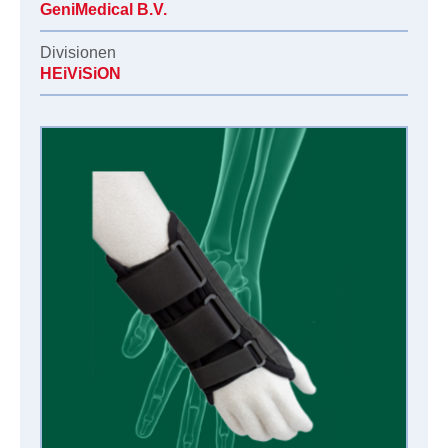
GeniMedical B.V.
Divisionen
HEiViSiON