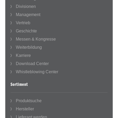
Divisionen
Management
Vertrieb
Geschichte
Messen & Kongresse
Weiterbildung
Karriere
Download Center
Whistleblowing Center
Sortiment
Produktsuche
Hersteller
Lieferant werden