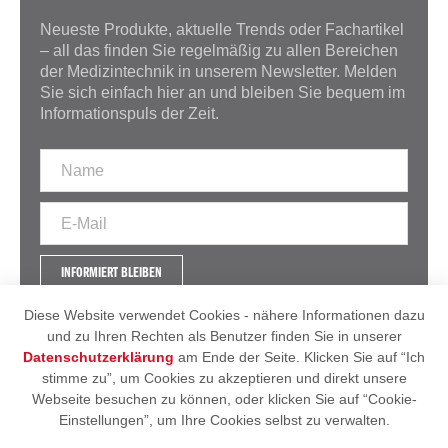
Neueste Produkte, aktuelle Trends oder Fachartikel
– all das finden Sie regelmäßig zu allen Bereichen
der Medizintechnik in unserem Newsletter. Melden
Sie sich einfach hier an und bleiben Sie bequem im
Informationspuls der Zeit.
INFORMIERT BLEIBEN
Diese Website verwendet Cookies - nähere Informationen dazu
und zu Ihren Rechten als Benutzer finden Sie in unserer
Datenschutzerklärung
am Ende der Seite. Klicken Sie auf “Ich
IMPRESSUM
AGB
stimme zu”, um Cookies zu akzeptieren und direkt unsere
DATENSCHUTZERKLÄRUNG
Webseite besuchen zu können, oder klicken Sie auf “Cookie-
Einstellungen”, um Ihre Cookies selbst zu verwalten.
© 2026 - Heintel