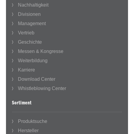
Nachhaltigkeit
Divisionen
Management
Vertrieb
Geschichte
Messen & Kongresse
Weiterbildung
Karriere
Download Center
Whistleblowing Center
Sortiment
Produktsuche
Hersteller