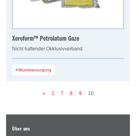
Xeroform™ Petrolatum Gaze
Nicht haftender Okklusivverband.
Wundversorgung
«
1
7
8
9
10
Über uns