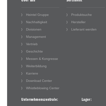
Über uns
Sortiment
Heintel Gruppe
Produktsuche
Nachhaltigkeit
Hersteller
Divisionen
Lieferant werden
Management
Vertrieb
Geschichte
Messen & Kongresse
Weiterbildung
Karriere
Download Center
Whistleblowing Center
Unternehmenszentrale:
Lager: