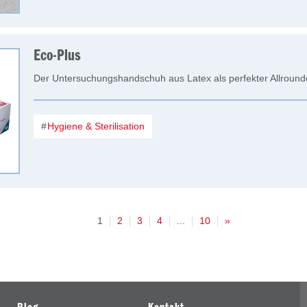
Eco-Plus
Der Untersuchungshandschuh aus Latex als perfekter Allround
Hygiene & Sterilisation
1
2
3
4
...
10
»