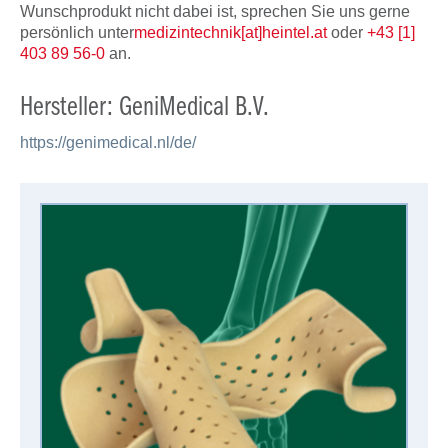
Wunschprodukt nicht dabei ist, sprechen Sie uns gerne
persönlich unter
medizintechnik[at]heintel.at
oder
+43 [1]
403 89 56-0
an.
Hersteller: GeniMedical B.V.
https://genimedical.nl/de/